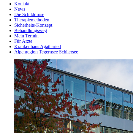
Kontakt
News
Die Schilddrüse
Therapiemethoden
Sicherheits-Konzept
Behandlungsweg
Mein Termin
Für Ärzte
Krankenhaus Agatharied
Alpenregion Tegernsee Schliersee